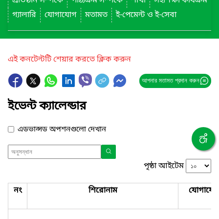
প্রতিষ্ঠান সম্পর্কে
পাঠ্যক্রম সম্পর্কে
শাখা
সহশিক্ষা কার্যক্রম
গ্যালারি
যোগাযোগ
মতামত
ই-পেমেন্ট ও ই-সেবা
এই কনটেন্টটি শেয়ার করতে ক্লিক করুন
আপনার মতামত প্রদান করুন
ইভেন্ট ক্যালেন্ডার
এডভান্সড অপশনগুলো দেখান
পৃষ্ঠা আইটেম
নং
শিরোনাম
যোগাযো