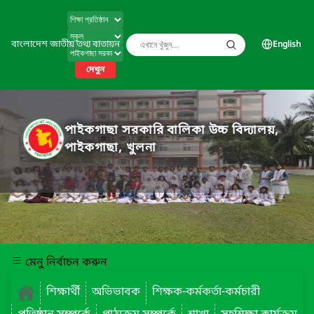
বাংলাদেশ জাতীয় তথ্য বাতায়ন
English
দেখুন
পাইকগাছা সরকারি বালিকা উচ্চ বিদ্যালয়,
পাইকগাছা, খুলনা
মেনু নির্বাচন করুন
শিক্ষার্থী
অভিভাবক
শিক্ষক-কর্মকর্তা-কর্মচারী