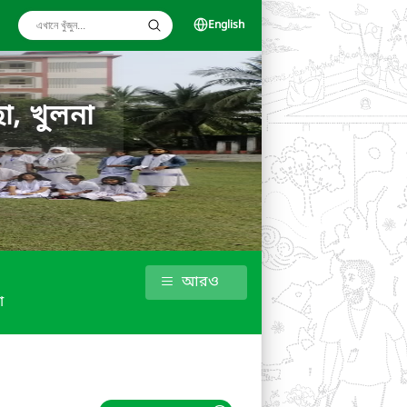
English
া, খুলনা
আরও
া