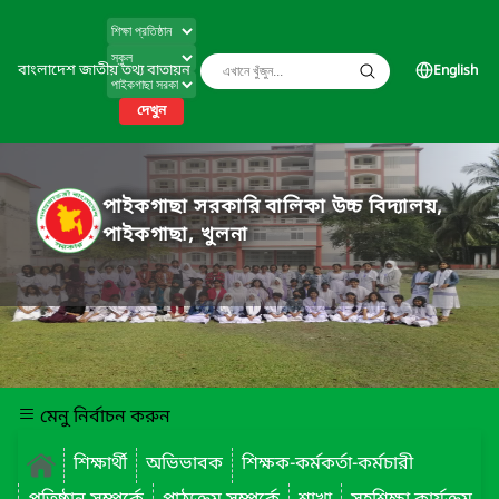
বাংলাদেশ জাতীয় তথ্য বাতায়ন
English
দেখুন
পাইকগাছা সরকারি বালিকা উচ্চ বিদ্যালয়,
পাইকগাছা, খুলনা
মেনু নির্বাচন করুন
শিক্ষার্থী
অভিভাবক
শিক্ষক-কর্মকর্তা-কর্মচারী