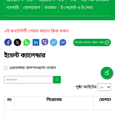
প্রতিষ্ঠান সম্পর্কে
পাঠ্যক্রম সম্পর্কে
শাখা
সহশিক্ষা কার্যক্রম
গ্যালারি
যোগাযোগ
মতামত
ই-পেমেন্ট ও ই-সেবা
এই কনটেন্টটি শেয়ার করতে ক্লিক করুন
আপনার মতামত প্রদান করুন
ইভেন্ট ক্যালেন্ডার
এডভান্সড অপশনগুলো দেখান
পৃষ্ঠা আইটেম
নং
শিরোনাম
যোগাযো