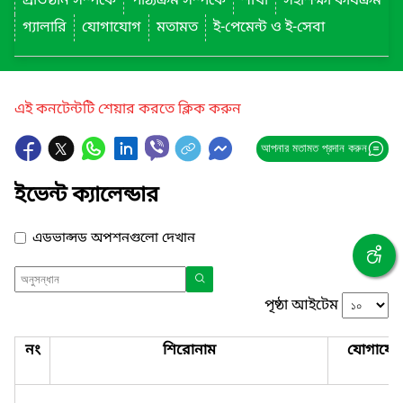
প্রতিষ্ঠান সম্পর্কে
পাঠ্যক্রম সম্পর্কে
শাখা
সহশিক্ষা কার্যক্রম
গ্যালারি
যোগাযোগ
মতামত
ই-পেমেন্ট ও ই-সেবা
এই কনটেন্টটি শেয়ার করতে ক্লিক করুন
আপনার মতামত প্রদান করুন
ইভেন্ট ক্যালেন্ডার
এডভান্সড অপশনগুলো দেখান
পৃষ্ঠা আইটেম
নং
শিরোনাম
যোগাযো