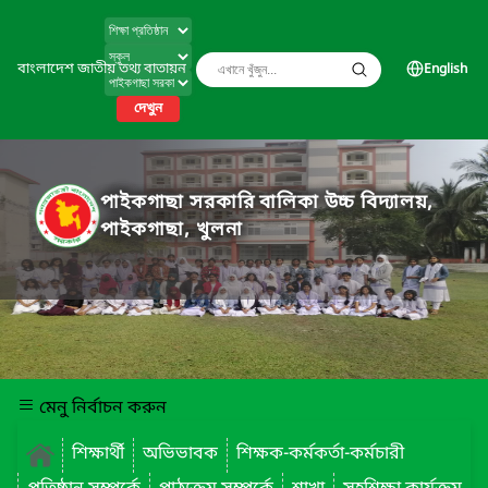
বাংলাদেশ জাতীয় তথ্য বাতায়ন
English
দেখুন
পাইকগাছা সরকারি বালিকা উচ্চ বিদ্যালয়,
পাইকগাছা, খুলনা
মেনু নির্বাচন করুন
শিক্ষার্থী
অভিভাবক
শিক্ষক-কর্মকর্তা-কর্মচারী