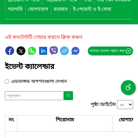
প্রতিষ্ঠান সম্পর্কে
পাঠ্যক্রম সম্পর্কে
শাখা
সহশিক্ষা কার্যক্রম
গ্যালারি
যোগাযোগ
মতামত
ই-পেমেন্ট ও ই-সেবা
এই কনটেন্টটি শেয়ার করতে ক্লিক করুন
আপনার মতামত প্রদান করুন
ইভেন্ট ক্যালেন্ডার
এডভান্সড অপশনগুলো দেখান
পৃষ্ঠা আইটেম
নং
শিরোনাম
যোগাযো