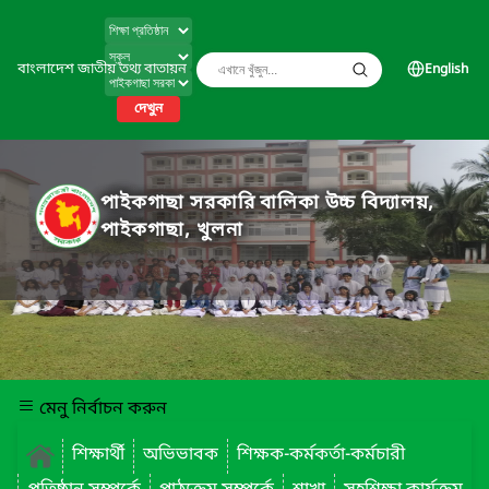
বাংলাদেশ জাতীয় তথ্য বাতায়ন
English
দেখুন
পাইকগাছা সরকারি বালিকা উচ্চ বিদ্যালয়,
পাইকগাছা, খুলনা
মেনু নির্বাচন করুন
শিক্ষার্থী
অভিভাবক
শিক্ষক-কর্মকর্তা-কর্মচারী