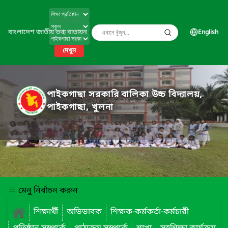
বাংলাদেশ জাতীয় তথ্য বাতায়ন
English
দেখুন
পাইকগাছা সরকারি বালিকা উচ্চ বিদ্যালয়,
পাইকগাছা, খুলনা
মেনু নির্বাচন করুন
শিক্ষার্থী
অভিভাবক
শিক্ষক-কর্মকর্তা-কর্মচারী