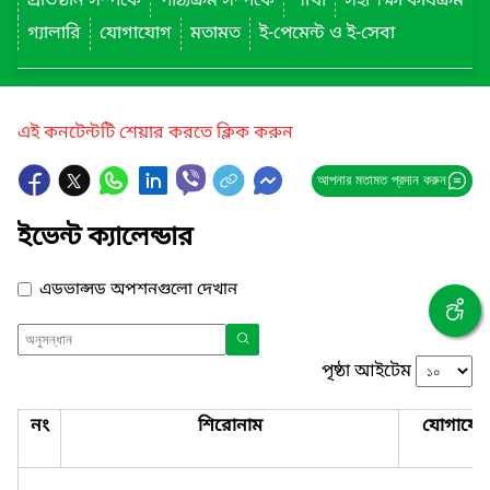
প্রতিষ্ঠান সম্পর্কে
পাঠ্যক্রম সম্পর্কে
শাখা
সহশিক্ষা কার্যক্রম
গ্যালারি
যোগাযোগ
মতামত
ই-পেমেন্ট ও ই-সেবা
এই কনটেন্টটি শেয়ার করতে ক্লিক করুন
আপনার মতামত প্রদান করুন
ইভেন্ট ক্যালেন্ডার
এডভান্সড অপশনগুলো দেখান
পৃষ্ঠা আইটেম
নং
শিরোনাম
যোগাযো