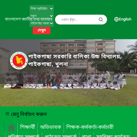
বাংলাদেশ জাতীয় তথ্য বাতায়ন
English
দেখুন
পাইকগাছা সরকারি বালিকা উচ্চ বিদ্যালয়,
পাইকগাছা, খুলনা
মেনু নির্বাচন করুন
শিক্ষার্থী
অভিভাবক
শিক্ষক-কর্মকর্তা-কর্মচারী