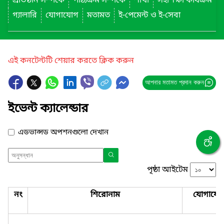
প্রতিষ্ঠান সম্পর্কে
পাঠ্যক্রম সম্পর্কে
শাখা
সহশিক্ষা কার্যক্রম
গ্যালারি
যোগাযোগ
মতামত
ই-পেমেন্ট ও ই-সেবা
এই কনটেন্টটি শেয়ার করতে ক্লিক করুন
আপনার মতামত প্রদান করুন
ইভেন্ট ক্যালেন্ডার
এডভান্সড অপশনগুলো দেখান
পৃষ্ঠা আইটেম
নং
শিরোনাম
যোগাযো