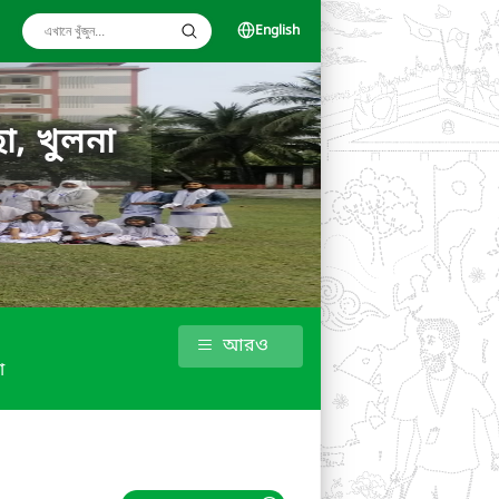
English
া, খুলনা
আরও
া