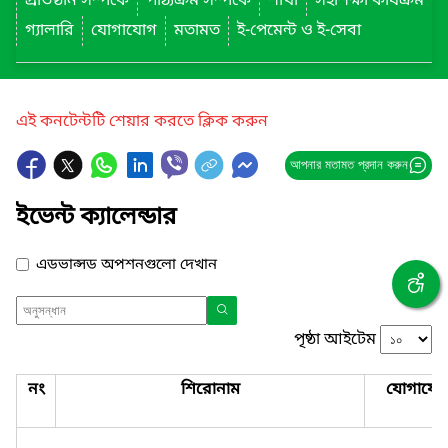
প্রতিষ্ঠান সম্পর্কে
পাঠ্যক্রম সম্পর্কে
শাখা
সহশিক্ষা কার্যক্রম
গ্যালারি
যোগাযোগ
মতামত
ই-পেমেন্ট ও ই-সেবা
এই কনটেন্টটি শেয়ার করতে ক্লিক করুন
আপনার মতামত প্রদান করুন
ইভেন্ট ক্যালেন্ডার
এডভান্সড অপশনগুলো দেখান
পৃষ্ঠা আইটেম
নং
শিরোনাম
যোগাযো