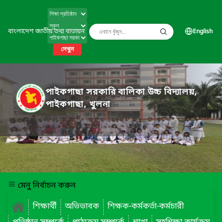
বাংলাদেশ জাতীয় তথ্য বাতায়ন
English
দেখুন
পাইকগাছা সরকারি বালিকা উচ্চ বিদ্যালয়,
পাইকগাছা, খুলনা
মেনু নির্বাচন করুন
শিক্ষার্থী
অভিভাবক
শিক্ষক-কর্মকর্তা-কর্মচারী