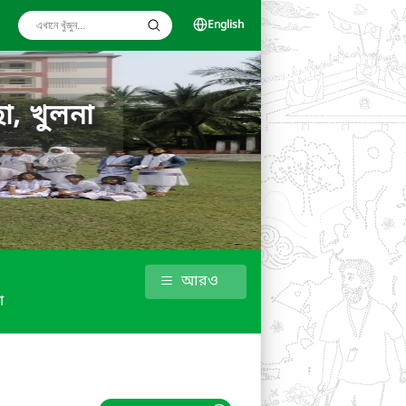
English
া, খুলনা
আরও
া