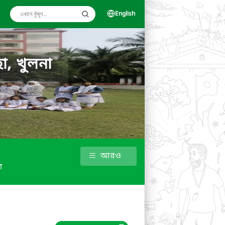
English
া, খুলনা
আরও
া